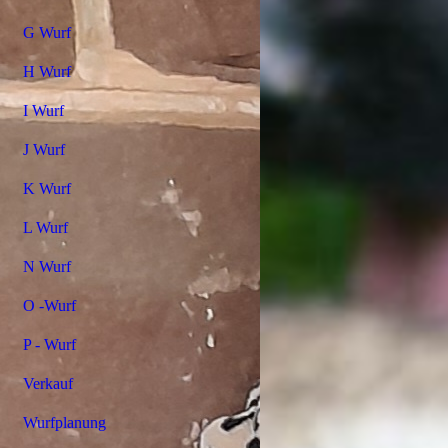
G Wurf
H Wurf
I Wurf
J Wurf
K Wurf
L Wurf
N Wurf
O -Wurf
P - Wurf
Verkauf
Wurfplanung