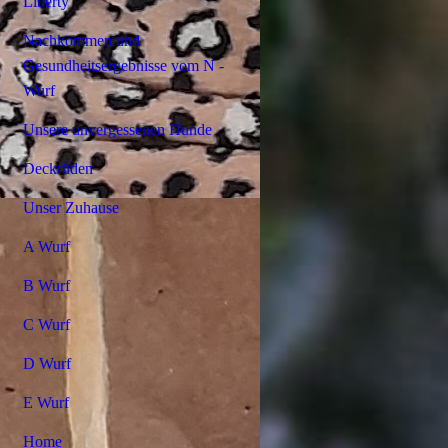
Liberty
Nachkommen und
Gesundheitsergebnisse vom N -
Wurf
Unsere unvergessenen Hunde
Deckrüden
Unser Zuhause
A Wurf
B Wurf
C Wurf
D Wurf
E Wurf
Home