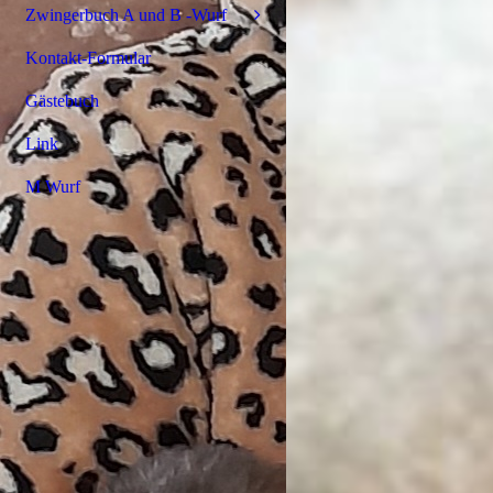
Zwingerbuch A und B -Wurf
Kontakt-Formular
Gästebuch
Link
M Wurf