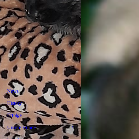
News
History
Erfolge
Unsere Hunde