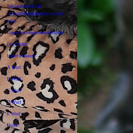
Nachkommen und
Gesundheitsergebnisse vom N -
Wurf
Unsere unvergessenen Hunde
Deckrüden
Unser Zuhause
A Wurf
B Wurf
C Wurf
D Wurf
E Wurf
Home