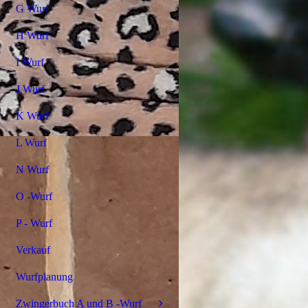
G Wurf
H Wurf
I Wurf
J Wurf
K Wurf
L Wurf
N Wurf
O -Wurf
P - Wurf
Verkauf
Wurfplanung
Zwingerbuch A und B -Wurf