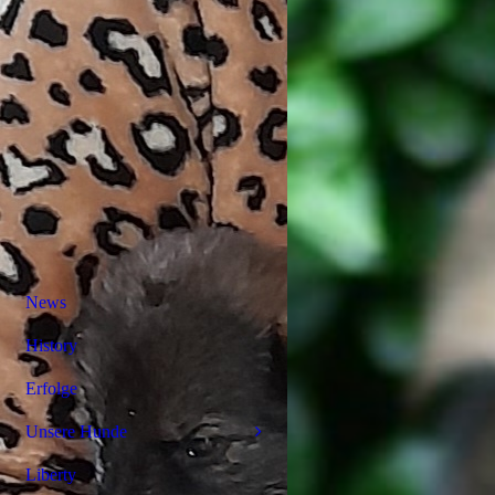
News
History
Erfolge
Unsere Hunde
Liberty